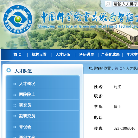
首 页
机构设置
人才队伍
科研进展
产业化成果
学术交
|
|
|
|
|
您现在的位置：
首 页
>
人才队
人才队伍
人才概况
姓 名
:
刘江
两院院士
职 务
:
研究员
学 历
:
博士
副研究员
电 话
:
青促会
传 真
:
023-63063616
西部之光