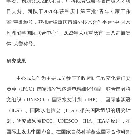
学者、创新交叉团队项目、中科院青促会等省部级人才项
目支持。团队于
2020
年获重庆市第三批“青年专家工作
室”荣誉称号，获批新建重庆市海外技术合作平台“中
-
阿水
库湖沼学国际联合中心”，
2023
年荣获重庆市“三八红旗集
体”荣誉称号。
研究成果
中心成员作为主要成员参与了政府间气候变化专门委
员会（
IPCC
）国家温室气体清单精细化修编、联合国教科
文组织（
UNESCO
）国际水文计划（
IHP
）、国际能源署
（
IEA
）、国际水电协会（
IHA
）相关国际组织的研究计
划，研究成果被
IPCC
、
UNESCO
、
IHA
、
IEA
等应用，在
国际上发出中国声音。在国家自然科学基金国际合作研究