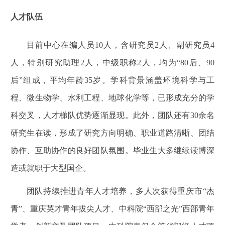
人才队伍
目前中心在编人员
10
人，含研究员
2
人、副研究员
4
人，特别研究助理
2
人，中级职称
2
人，均为“
80
后、
90
后”组成，平均年龄
35
岁。学科背景涵盖环境科学与工
程、微生物学、水利工程、地球化学等，已形成充分的学
科交叉，人才梯队优势逐渐显现。此外，团队还有
30
余名
研究生在读，形成了研究方向明确、职业道路清晰、团结
协作、互助协作的良好团队氛围。毕业生大多继续读博深
造或就职于大型国企。
团队持续推进青年人才培养，多人次获得重庆市“杰
青”、重庆英才青年拔尖人才、中科院“西部之光”西部青年