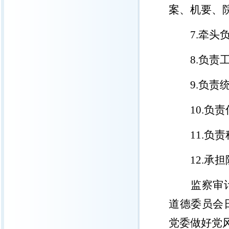
案、机要、
7.
牵头
8.
负责
9.
负责
10.
负责
11.
负责
12.
承担
监察审
道德委员会
党委做好党