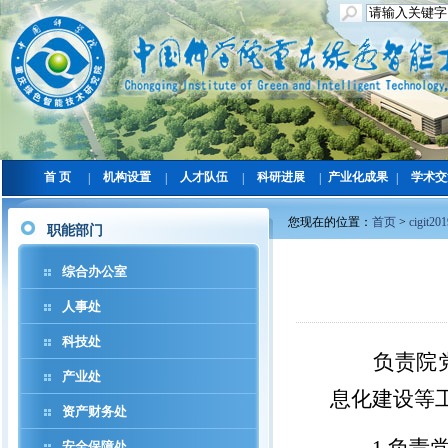
首 页
机构设置
人才队伍
科研进展
产业化成果
学术交
|
|
|
|
|
您现在的位置：
首页
>
cigit20
职能部门
综合办公室
人事处
科技处
负责院
产业处
息化建设等
资产财务处
安全保障处