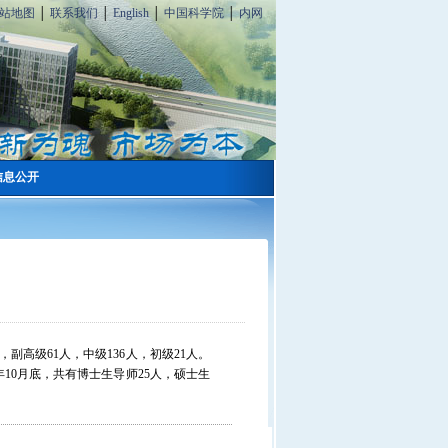
站地图
│
联系我们
│
English
│
中国科学院
│
内网
信息公开
，副高级
61
人，中级
136
人，初级
21
人。
年
10
月底，共有博士生导师
25
人，硕士生