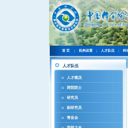
首 页
机构设置
人才队伍
科
|
|
|
人才队伍
人才概况
两院院士
研究员
副研究员
青促会
西部之光