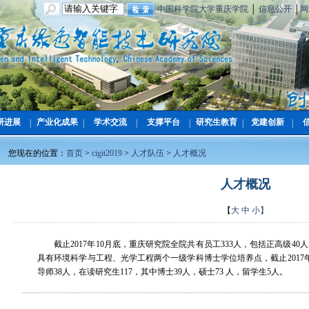
中国科学院大学重庆学院
│
信息公开
│
网
研进展
产业化成果
学术交流
支撑平台
研究生教育
党建创新
|
|
|
|
|
|
您现在的位置：
首页
>
cigit2019
>
人才队伍
>
人才概况
人才概况
【
大
中
小】
截止
2017
年
10
月底，
重庆研究院
全院共有员工
333
人，包括正高级
40
人
具有环境科学与工程、光学工程两个一级学科博士学位培养点，截止
2017
导师
38
人，在读研究生
117
，其中博士
39
人，硕士
73
人，留学生
5
人。