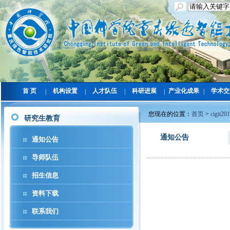
首 页
机构设置
人才队伍
科研进展
产业化成果
学术交
|
|
|
|
|
您现在的位置：
首页
>
cigit20
研究生教育
通知公告
通知公告
导师队伍
招生信息
资料下载
联系我们