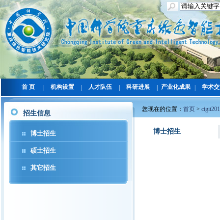
首 页
机构设置
人才队伍
科研进展
产业化成果
学术交
|
|
|
|
|
您现在的位置：
首页
>
cigit20
招生信息
博士招生
博士招生
硕士招生
其它招生