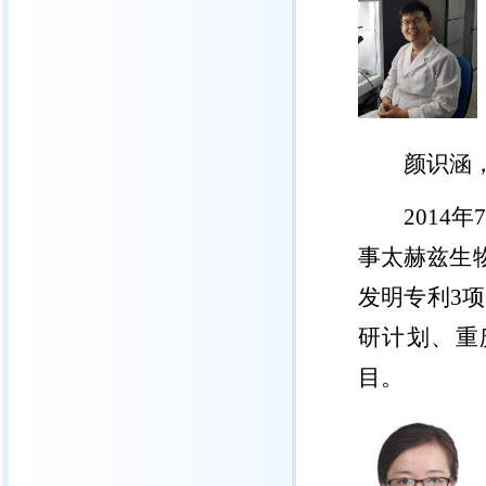
颜识涵
2014
年
事太赫兹生
发明专利
3
项
研计划、重
目。