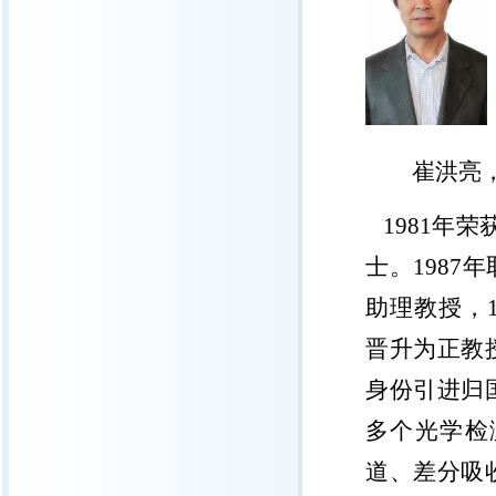
崔洪亮
1981
年荣
士。
1987
年
助理教授，
晋升为正教
身份引进归
多个光学检
道、差分吸