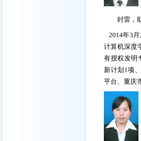
封雷，
2014
年
3
月
计算机深度
有授权发明
新计划
1
项
平台、重庆