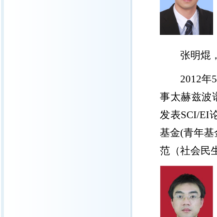
张明焜
2012
年
事太赫兹波
发表
SCI/EI
基金
(
青年基
范（社会民