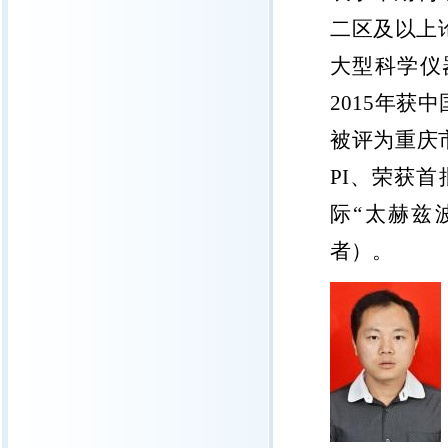
二区及以上
大型科学仪
2015
年获中
被评为重庆
PI
、荣获首
际
“
太赫兹
者）。