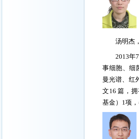
汤明杰
2013
年
事细胞、细
曼光谱、红
文
16
篇，拥
基金）
1
项，