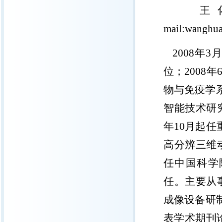
王
mail:wanghua
2008
年
3
位；
2008
年
物与免疫学
智能技术研
年
10
月起任
高分辨三维
任中国科学
任
。主要从
成像设备研
表学术期刊