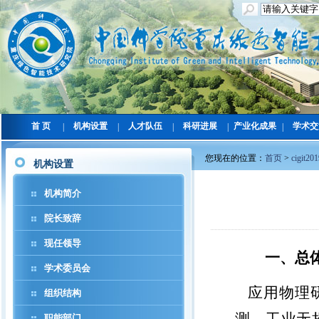
首 页
机构设置
人才队伍
科研进展
产业化成果
学术交
|
|
|
|
|
您现在的位置：
首页
>
cigit20
机构设置
机构简介
院长致辞
现任领导
一、总
学术委员会
应用物理
组织结构
职能部门