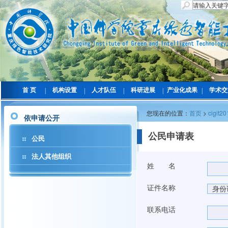
首 页
机构设置
人才队伍
科研进展
产业化成果
学术交
|
|
|
|
|
您现在的位置：
首页
>
cigit20
依申请公开
公民申请表
公民
法人其他组织
姓 名
证件名称
联系电话