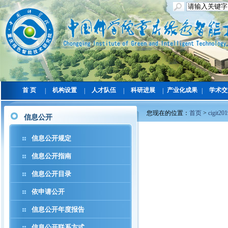
首 页
机构设置
人才队伍
科研进展
产业化成果
学术交
|
|
|
|
|
您现在的位置：
首页
>
cigit20
信息公开
信息公开规定
信息公开指南
信息公开目录
依申请公开
信息公开年度报告
信息公开联系方式