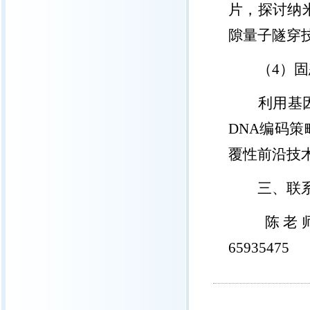
片，探讨纳
隙量子隧穿
（
4
）固
利用基
DNA
编码策
覆性前沿技
三、联
陈老
65935475