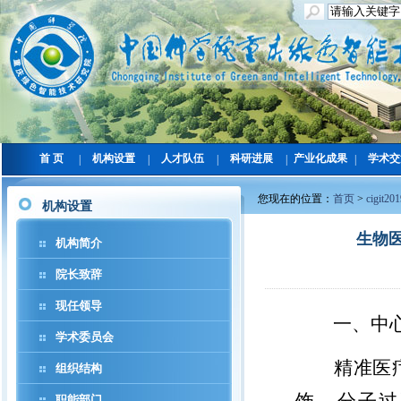
首 页
机构设置
人才队伍
科研进展
产业化成果
学术交
|
|
|
|
|
您现在的位置：
首页
>
cigit20
机构设置
生物
机构简介
院长致辞
现任领导
一、中
学术委员会
精准医
组织结构
职能部门