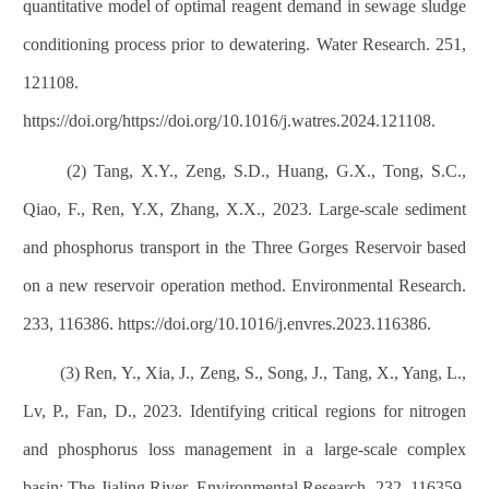
quantitative model of optimal reagent demand in sewage sludge
conditioning process prior to dewatering. Water Research. 251,
121108.
https://doi.org/https://doi.org/10.1016/j.watres.2024.121108.
(2) Tang, X.Y., Zeng, S.D., Huang, G.X., Tong, S.C.,
Qiao, F., Ren, Y.X, Zhang, X.X., 2023. Large-scale sediment
and phosphorus transport in the Three Gorges Reservoir based
on a new reservoir operation method. Environmental Research.
233, 116386. https://doi.org/10.1016/j.envres.2023.116386.
(3) Ren, Y., Xia, J., Zeng, S., Song, J., Tang, X., Yang, L.,
Lv, P., Fan, D., 2023. Identifying critical regions for nitrogen
and phosphorus loss management in a large-scale complex
basin: The Jialing River. Environmental Research. 232, 116359.