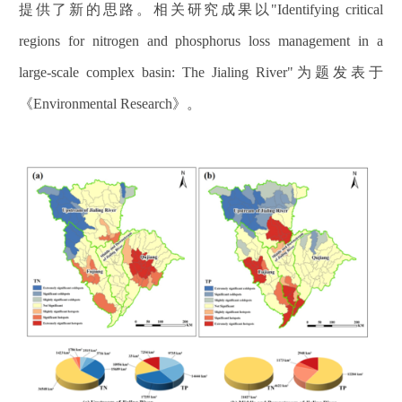
提供了新的思路。相关研究成果以"Identifying critical
regions for nitrogen and phosphorus loss management in a
large-scale complex basin: The Jialing River"为题发表于
《Environmental Research》。