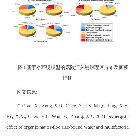
图3 基于水环境模型的嘉陵江关键治理区分布及面积
特征
论文信息:
(1) Tan, X., Zeng, S.D., Chen, Z., Lv, M.Q., Tang, X.Y.,
He, X.X., Chen, Y.J., Wan, Y., Zhang, J.P., 2024. Synergistic
effect of organic matter-floc size-bound water and multifactorial