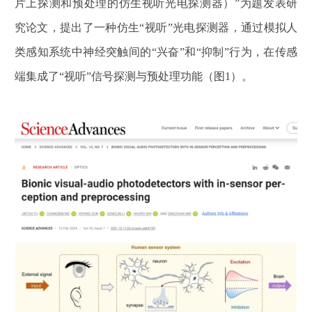
片上探测和预处理的仿生视听光电探测器）
”
为题发表研
究论文，提出了一种仿生
“视听”
光电探测器，通过模拟人
类感知系统中神经突触间的
“
兴奋
”
和
“
抑制
”
行为，在传感
端集成了
“视听”
信号探测与预处理功能
（图
1
）。