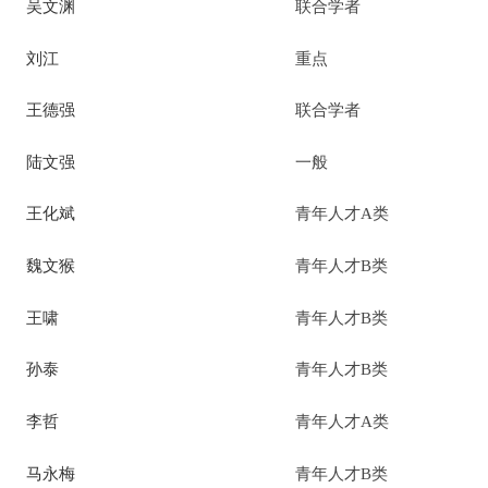
吴文渊
联合学者
刘江
重点
王德强
联合学者
陆文强
一般
王化斌
青年人才A类
魏文猴
青年人才B类
王啸
青年人才B类
孙泰
青年人才B类
李哲
青年人才A类
马永梅
青年人才B类