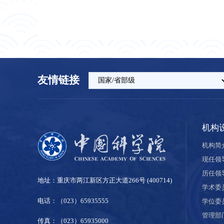
友情链接
机构
机构简
现任领
历任领
地址：重庆市两江新区方正大道266号 (400714)
学术委
电话：（023）65935555
学位委
管理部
传真：（023）65935000