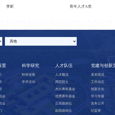
李昕
青年人才A类
设置
科学研究
人才队伍
党建与创新
介
科研进展
人才概况
基本情况
导
学术活动
两院院士
工作动态
导
杰出青年基金
创新文化
员会
优秀青年基金
学习专题
员会
正高级岗位
党务公开
门
副高级岗位
纪监审