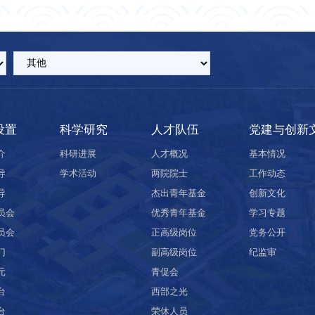
设置
科学研究
人才队伍
党建与创新
介
科研进展
人才概况
基本情况
导
学术活动
两院院士
工作动态
导
杰出青年基金
创新文化
员会
优秀青年基金
学习专题
员会
正高级岗位
党务公开
门
副高级岗位
纪监审
元
青促会
台
西部之光
台
荣休人员