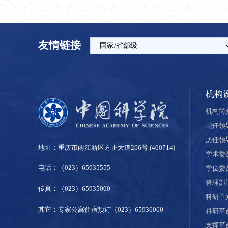
友情链接
机构
机构简
现任领
历任领
地址：重庆市两江新区方正大道266号 (400714)
学术委
电话：（023）65935555
学位委
管理部
传真：（023）65935000
科研单
其它：专家公寓住宿预订（023）65936060
科研平
支撑平