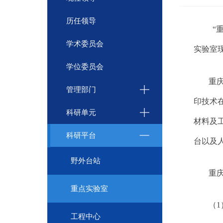
历任领导
“
学术委员会
实验室
学位委员会
重
管理部门
印技术
科研单元
材料及
科研平台
台以及
野外台站
重
重点实验室
（
1
工程中心