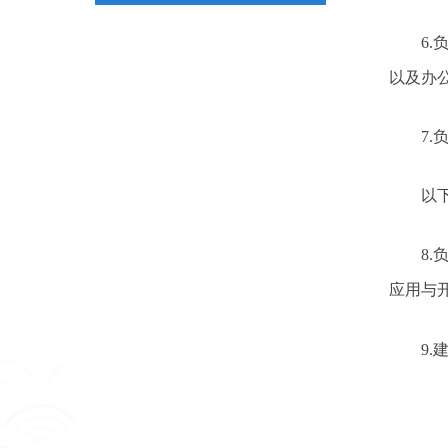
6
以及办
7
以
8
应用与
9