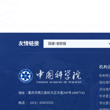
友情链接
机构
机构简
现任领
历任领
地址：重庆市两江新区方正大道266号 (400714)
学术委
电话：（023）65935555
学位委
管理部