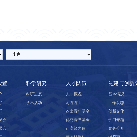
设置
科学研究
人才队伍
党建与创新
介
科研进展
人才概况
基本情况
导
学术活动
两院院士
工作动态
导
杰出青年基金
创新文化
员会
优秀青年基金
学习专题
员会
正高级岗位
党务公开
门
副高级岗位
纪监审