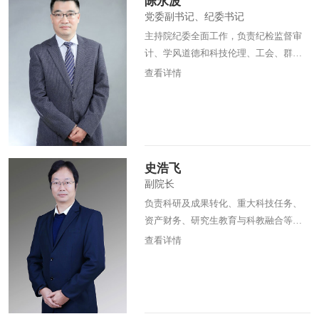
陈永波
党委副书记、纪委书记
主持院纪委全面工作，负责纪检监督审
计、学风道德和科技伦理、工会、群团
等工作，分管纪监审办公室。
查看详情
史浩飞
副院长
负责科研及成果转化、重大科技任务、
资产财务、研究生教育与科教融合等工
作，分管科技处、资产财务处、研究生
查看详情
部。