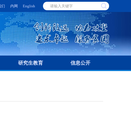
我们
内网
English
研究生教育
信息公开