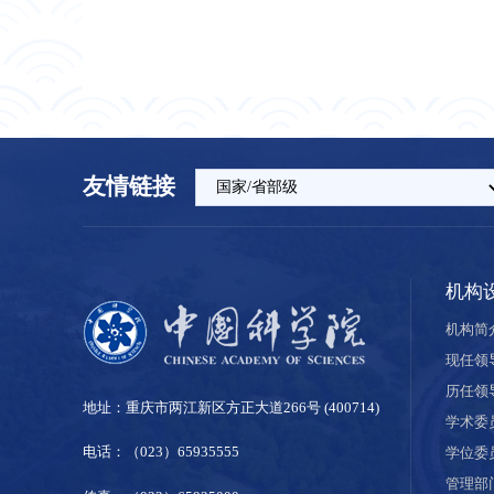
友情链接
机构
机构简
现任领
历任领
地址：重庆市两江新区方正大道266号 (400714)
学术委
电话：（023）65935555
学位委
管理部