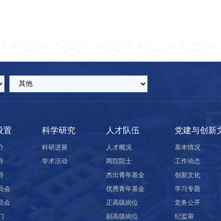
设置
科学研究
人才队伍
党建与创新
介
科研进展
人才概况
基本情况
导
学术活动
两院院士
工作动态
导
杰出青年基金
创新文化
员会
优秀青年基金
学习专题
员会
正高级岗位
党务公开
门
副高级岗位
纪监审