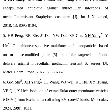
encapsulated antibiotic against intracellular infections of
methicillin-resistant
Staphylococcus aureus
[J].
Int J Nanomed
,
2018, 13, 8095-8104.
*
5.
HB Peng, BB Xie, JJ Dai, YW Dai, XF Cen,
XH Yang
, Y
*
He
. Glutathione-responsive multifunctional nanoparticles based
on mannose-modified pillar [5] arene for targeted antibiotic
delivery against intracellular methicillin-resistant
S. aureus
[J].
Mater. Chem. Front
.
, 2022, 6, 360-367.
#
#
6.
GM Shi
,
XH Yang
, JK Wang, WJ Wei, KC Hu, XY Huang,
YF Qiu, Y He*. Isolation of extracellular outer membrane vesicles
(OMVs) from
Escherichia coli
using EVscore47 beads.
Molecules
,
2024, 29(8), 1831.