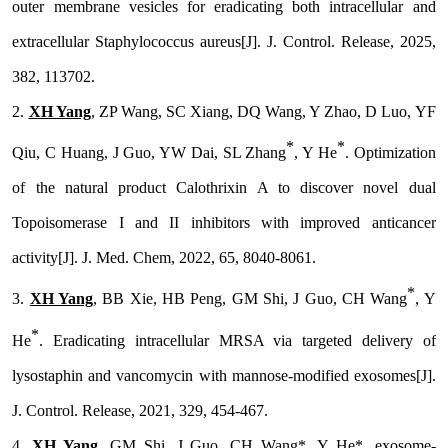
outer membrane vesicles for eradicating both intracellular and
extracellular
Staphylococcus aureus
[J].
J. Control. Release
, 2025,
382, 113702.
2.
XH Yang
, ZP Wang, SC Xiang, DQ Wang, Y Zhao, D Luo, YF
*
*
Qiu, C Huang, J Guo, YW Dai, SL Zhang
, Y He
. Optimization
of the natural product Calothrixin A to discover novel dual
Topoisomerase I and II inhibitors with improved anticancer
activity[J].
J. Med. Chem
, 2022, 65, 8040-8061.
*
3.
XH Yang
, BB Xie, HB Peng, GM Shi, J Guo, CH Wang
, Y
*
He
. Eradicating intracellular MRSA via targeted delivery of
lysostaphin and vancomycin with mannose-modified exosomes[J].
J. Control. Release
, 2021, 329, 454-467.
4.
XH Yang
, GM Shi, J Guo, CH Wang*, Y He*. exosome-