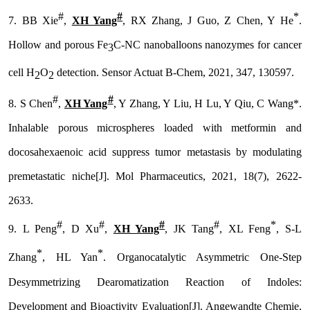
#
#
*
7.
BB Xie
,
XH Yang
, RX Zhang, J Guo, Z Chen, Y He
.
Hollow and porous Fe
C-NC nanoballoons nanozymes for cancer
3
cell H
O
detection.
Sensor Actuat B-Chem
, 2021, 347, 130597.
2
2
#
#
8.
S Chen
,
XH Yang
, Y Zhang, Y Liu, H Lu, Y Qiu, C Wang*.
Inhalable porous microspheres loaded with metformin and
docosahexaenoic acid suppress tumor metastasis by modulating
premetastatic niche[J].
Mol Pharmaceutics
, 2021, 18(7), 2622-
2633.
#
#
#
#
*
9.
L Peng
, D Xu
,
XH Yang
, JK Tang
, XL Feng
, S-L
*
*
Zhang
, HL Yan
. Organocatalytic Asymmetric One-Step
Desymmetrizing Dearomatization Reaction of Indoles:
Development and Bioactivity Evaluation[J].
Angewandte Chemie
,