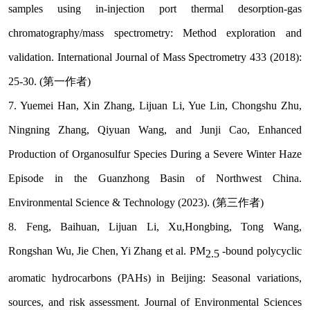
samples using in-injection port thermal desorption-gas
chromatography/mass spectrometry: Method exploration and
validation. International Journal of Mass Spectrometry 433 (2018):
25-30. (
第一作者
)
7. Yuemei Han, Xin Zhang, Lijuan Li, Yue Lin, Chongshu Zhu,
Ningning Zhang, Qiyuan Wang, and Junji Cao, Enhanced
Production of Organosulfur Species During a Severe Winter Haze
Episode in the Guanzhong Basin of Northwest China.
Environmental Science & Technology (2023). (
第三作者
)
8. Feng, Baihuan, Lijuan Li, Xu,Hongbing, Tong Wang,
Rongshan Wu, Jie Chen, Yi Zhang et al. PM
-bound polycyclic
2.5
aromatic hydrocarbons (PAHs) in Beijing: Seasonal variations,
sources, and risk assessment. Journal of Environmental Sciences