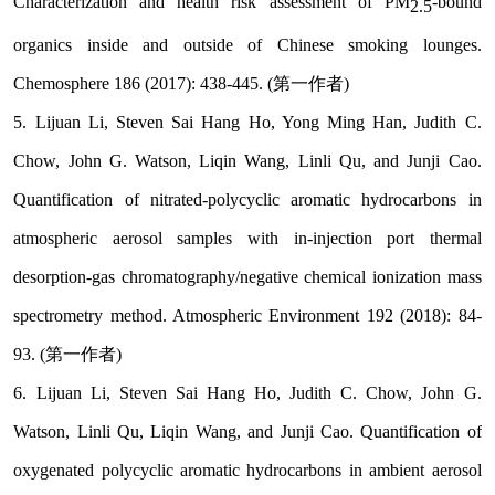
Characterization and health risk assessment of PM
-bound
2.5
organics inside and outside of Chinese smoking lounges.
Chemosphere 186 (2017): 438-445. (
第一作者
)
5. Lijuan Li, Steven Sai Hang Ho, Yong Ming Han, Judith C.
Chow, John G. Watson, Liqin Wang, Linli Qu, and Junji Cao.
Quantification of nitrated-polycyclic aromatic hydrocarbons in
atmospheric aerosol samples with in-injection port thermal
desorption-gas chromatography/negative chemical ionization mass
spectrometry method. Atmospheric Environment 192 (2018): 84-
93. (
第一作者
)
6. Lijuan Li, Steven Sai Hang Ho, Judith C. Chow, John G.
Watson, Linli Qu, Liqin Wang, and Junji Cao. Quantification of
oxygenated polycyclic aromatic hydrocarbons in ambient aerosol