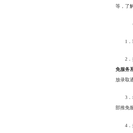
等，了
（
1
2
．
免服务
放录取
3
．
部推免
4
．