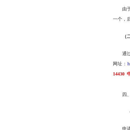
由
一个，
（
通
网址：
h
1443
四
（
申