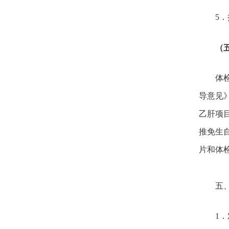
5
．
（
体
导意见
乙肝项
推免生
片和体
五
1