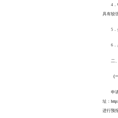
4
具有较
5
．
6
．
二
（
申
址：
http
进行预