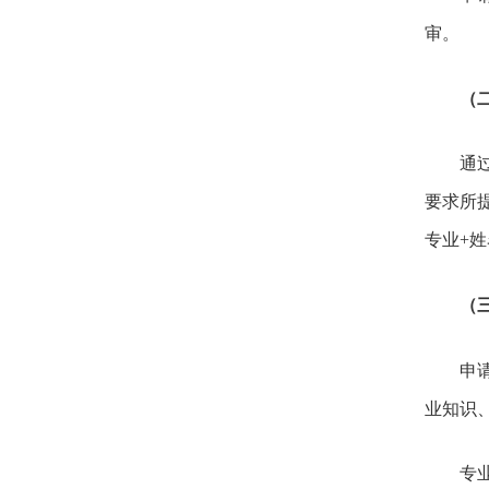
审
（
通
要求所提
专业
（
申
业知识
专