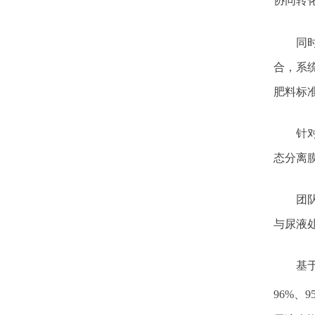
协同转
同
合，系
肥料标
针
态分离
团
与尿液
基
96%
、
9