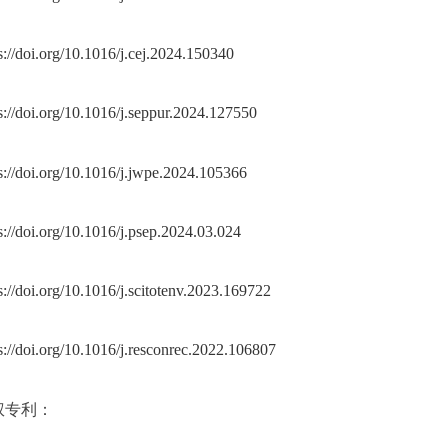
s://doi.org/10.1016/j.cej.2024.150340
s://doi.org/10.1016/j.seppur.2024.127550
s://doi.org/10.1016/j.jwpe.2024.105366
s://doi.org/10.1016/j.psep.2024.03.024
s://doi.org/10.1016/j.scitotenv.2023.169722
s://doi.org/10.1016/j.resconrec.2022.106807
权专利：