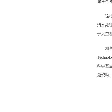
尿液全
该
污水处
于太空
相
Technol
科学基
题资助