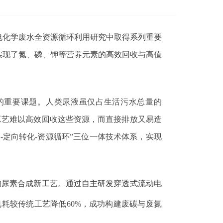
电化学废水全资源循环利用研究中取得系列重要
实现了氮、磷、钾等营养元素的高效回收与高值
的重要课题。人类尿液虽仅占生活污水总量的
工艺难以高效回收这些资源，而直接排放又易造
离
-
定向转化
-
资源循环”三位一体技术体系，实现
的尿素合成新工艺。
通过自主研发穿透式流动电
电耗较传统工艺降低
60%
，
成功构建废碳与废氮