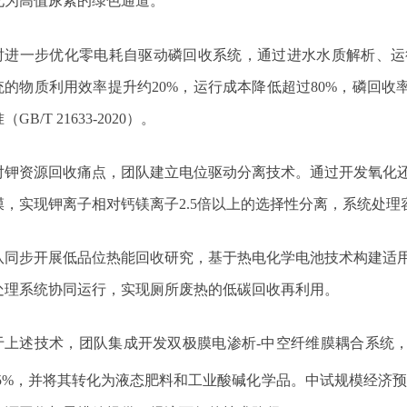
化为高值尿素的绿色通道。
时进一步优化零电耗自驱动磷回收系统，通过进水水质解析、运
统的物质利用效率提升约
20%
，运行成本降低超过
80%
，磷回收
准（
GB/T 21633-2020
）。
对钾资源回收痛点，团队建立电位驱动分离技术。通过开发氧化
膜，实现钾离子相对钙镁离子
2.5
倍以上的选择性分离，系统处理
队同步开展低品位热能回收研究，基于热电化学电池技术构建适
处理系统协同运行，实现厕所废热的低碳回收再利用。
于上述技术，团队集成开发双极膜电渗析
-
中空纤维膜耦合系统
5%
，并将其转化为液态肥料和工业酸碱化学品。中试规模经济