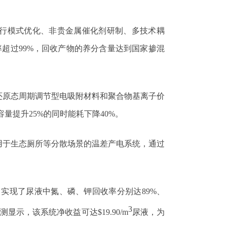
行模式优化、非贵金属催化剂研制、多技术耦
率超过
99%
，回收产物的养分含量达到国家掺混
还原态周期调节型电吸附材料和聚合物基离子价
容量提升
25%
的同时能耗下降
40%
。
用于生态厕所等分散场景的温差产电系统，通过
，实现了尿液中氮、磷、钾回收率分别达
89%
、
3
预测显示，该系统净收益可达
$
19.90
/m
尿液，为