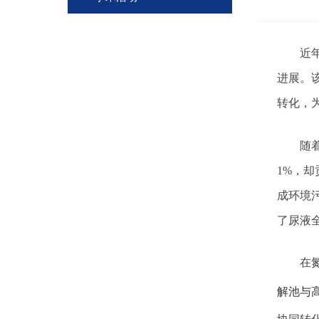
近
进展。
转化，
随
1%
，却
成环境
了尿液
在
解池与