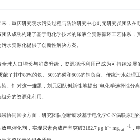
年来，重庆研究院水污染过程与防治研究中心刘元研究员团队在
该团队成功构建了基于电化学技术的尿液全资源循环工艺体系，
为污水资源化提供了创新性解决方案。
着全球人口增长与消费升级，资源循环利用已成为可持续发展
贡献了其中
80%
的氮、
50%
的磷和
60%
的钾负荷。传统污水处理
污染。针对这一难题，刘元团队创新性地提出“电化学选择性分
全组分的资源化利用。
氮磷协同回收方面，研究团队创新研发基于电化学
C-N
偶联原理
-1
-1
高效电催化剂，实现尿素合成产率突破
3182.7 μg h
mg
，
cat.