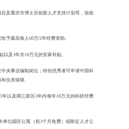
项目及重庆市博士后创新人才支持计划等，
按政
优给予最高每人
60
万
/2
年经费资助。
贴以及
3
年共
10
万元的安家补贴。
至中央事业编制岗位；特别优秀者可申请中国科
持和住房保障。
/3
年以及两江新区
3
年内每年
10
万元的科研经费
供单位园区公寓
（前
3
个月免费）
或附近人才公