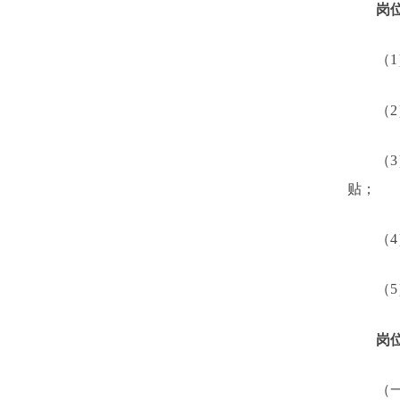
岗
（
1
（
2
（
3
贴；
（
4
（
5
岗
（