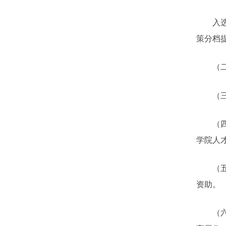
入
策分档
（
（
（
学院人
（
资助。
（