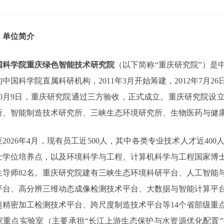
、单位简介
国科学院重庆绿色智能技术研究院
（以下简称
“
重庆研究院
”
）是
的中国科学院直属科研机构，
2011
年
3
月开始筹建，
2012
年
7
月
26
0
月
9
日，重庆研究院通过三方验收，正式成立。重庆研究院设
所、智能制造技术研究所、三峡生态环境研究所、生物医药与健
至
2026
年
4
月，现有员工近
500
人，其中各类专业技术人才近
400
士学位培养点，以及环境科学与工程、计算机科学与工程国家博
生导师
82
名。重庆研究院建有三峡生态环境科研平台、人工智能
平台、高分辨三维动态成像检测技术平台、大数据与智能计算平
超精密加工检测技术平台、跨尺度制造技术平台等
14
个省部级重
家重点实验室（主要承担
“
长江上游生态保护与水资源优化配置
”