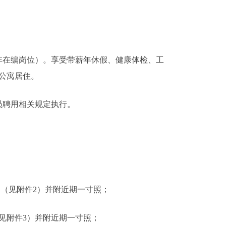
非在编岗位）
。
享受带薪
年休假、健康体检、
工
公寓居住
。
员聘用相关规定执行。
》（见附件
2
）并附近期一寸照；
见附件
3
）并附近期一寸照；