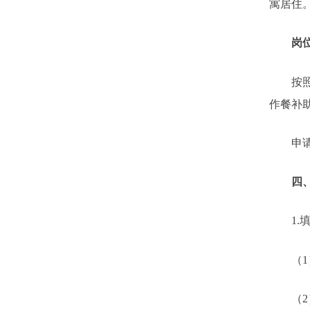
寓居住
岗
按
作餐补
申
四
1.
（
1
（
2