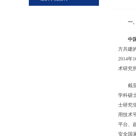
一
中
方共建
2014
年
1
术研究
截
学科硕
士研究
用技术
平台、
安全国