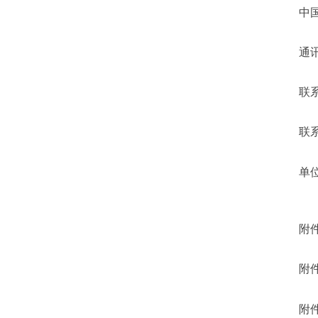
中
通
联
联
单
附
附
附