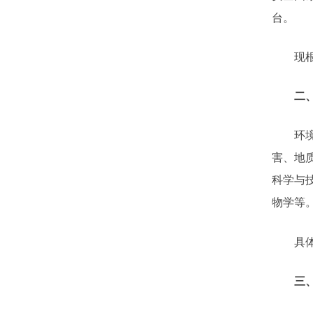
台。
现
二
环
害、地
科学与
物学等
具
三