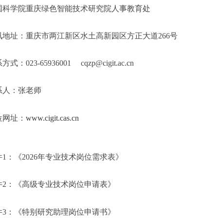
国科学院重庆绿色智能技术研究院人事
教育
处
讯地址：重庆市
两江新区
水土高新
园区
方正大道
266
号
系方式：
023-65936001 cqzp@cigit.ac.cn
系人：张老师
位网址：
www.cigit.cas.cn
件
1
：《
2026
年专业技术岗位需求表》
件
2
：《高级专业技术岗位申请表》
件
3
：《特别研究助理岗位申请书》