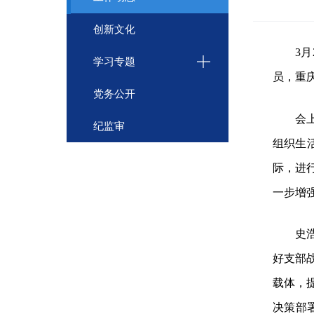
创新文化
3
月
学习专题
员，
重
党务公开
会
纪监审
组织生
际，进
一步增
史
好支部
载体，
决策部