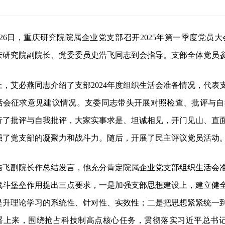
26
日，重庆研究院院属企业党支部召开
2025
年第一季度党员大
庆研究院副院长、党委委员史浩飞同志到会指导
。支部全体党员
上，艾必燕同志
介绍了支部
2024
年度组织生活会准备情况，代表
活会征求意见建议情况。支委同志带头开展对照检查、批评与自
行了批评与自我批评，大家实事求是、坦诚相见，开门见山、直
强了党支部的凝聚力和战斗力。随后，开展了民主评议党员活动
浩飞副院长作总结发言，他充分肯定院属企业党支部组织生活会
战斗堡垒作用提出三点要求，一是加强支部思想建设上，建立健
提升理论学习的系统性、针对性、实效性；二是
把
思想紧紧统一
署上来，围绕抢占科技制高点核心任务，贯彻落实习近平总书记