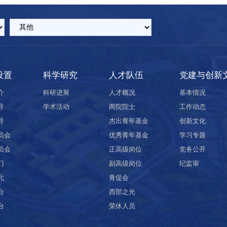
设置
科学研究
人才队伍
党建与创新
介
科研进展
人才概况
基本情况
导
学术活动
两院院士
工作动态
导
杰出青年基金
创新文化
员会
优秀青年基金
学习专题
员会
正高级岗位
党务公开
门
副高级岗位
纪监审
元
青促会
台
西部之光
台
荣休人员