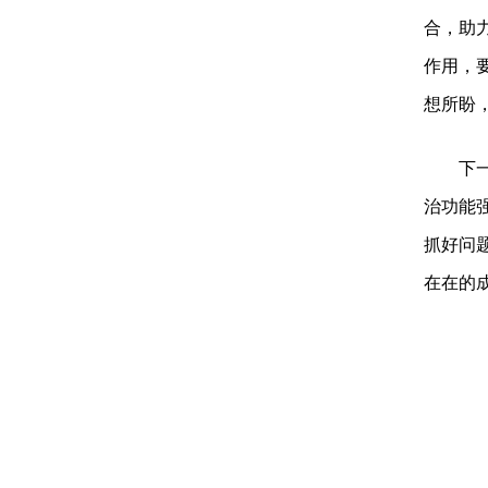
合，助
作用，
想所盼
下
治功能
抓好问
在在的