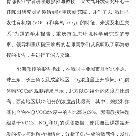
育部长江学者讲座教授郭海教授，应大气环境研究中心主
任陈阳研究员的邀请到访重庆研究院，并作了以
“
我国挥
发性有机物
(VOCs)
和臭氧（
O
）的特征、来源及相互关
3
系
”
为题的学术报告，重庆市生态环境科学研究院的专
家、领导和重庆院三峡所的老师同学们认真听取了郭海教
授的报告，并进行了深入交流。
郭海教授的报告指出，在我国主要城市群华北平原、
珠三角、长三角以及成渝地区，
O
浓度呈上升趋势。
O
前
3
3
体物
VOCs
的观测结果显示，北方以
C4
组分的浓度占比最
高，西南地区以
C5
组分的浓度占比最高，其中，烷烃和羰
基化合物在总
VOCs
浓度中的占比高达
69%
。郭海教授课题
组基于
VOCs
、
NO
和
O
的观测数据，使用自己课题组开
x
3
发的模型与源解析相结合，分析了
O
生成的敏感性，发现
3