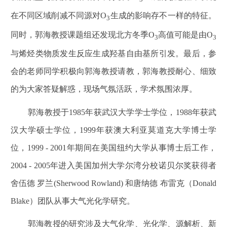
在不同区域削减不同源对
O
生成的影响存不一样的特征。
3
同时，郭海教授课题组还发现北方冬季
O
高值可能是由
O
3
3
与烯烃类物质发生反应生成羟基自由基所引发。最后，参
会的老师同学积极向郭海教授请教，郭海教授耐心、细致
的为大家答疑解惑，现场气氛活跃，学术氛围浓厚。
郭海教授于
1985
年获武汉大学学士学位，
1988
年获武
汉大学硕士学位，
1999
年获澳大利亚莫道克大学博士学
位，
1999 - 2001
年期间在美国纽约大学从事博士后工作，
2004 - 2005
年进入美国加州大学尔湾分校诺贝尔奖获得者
舍伍德 罗兰
(Sherwood Rowland)
和唐纳德 布雷克（
Donald
Blake
）团队从事大气光化学研究。
郭海教授的研究涉及大气化学、光化学、源解析、新