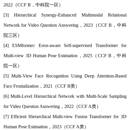
2022（CCF B，中科院一区）
[3] Hierarchical Synergy-Enhanced Multimodal Relational
Network for Video Question Answering
，2023（CCF B，中科
院三区）
[4] ESMformer: Error-aware Self-supervised Transformer for
Multi-view 3D Human Pose Estimation
，2025（CCF B，中科
院一区）
[5] Multi-View Face Recognition Using Deep Attention-Based
Face Frontalization
，2021（CCF B类）
[6] Multi-Level Hierarchical Network with Multi-Scale Sampling
for Video Question Answering
，2022（CCF A类）
[7] Efficient Hierarchical Multi-view Fusion Transformer for 3D
Human Pose Estimation
，2023（CCF A类）