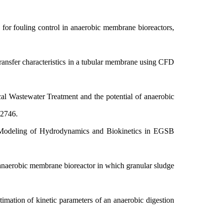
for fouling control in anaerobic membrane bioreactors,
ransfer characteristics in a tubular membrane using CFD
l Wastewater Treatment and the potential of anaerobic
2-2746.
Modeling of Hydrodynamics and Biokinetics in EGSB
naerobic membrane bioreactor in which granular sludge
tion of kinetic parameters of an anaerobic digestion