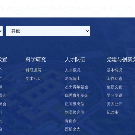
设置
科学研究
人才队伍
党建与创新
介
科研进展
人才概况
基本情况
导
学术活动
两院院士
工作动态
导
杰出青年基金
创新文化
员会
优秀青年基金
学习专题
员会
正高级岗位
党务公开
门
副高级岗位
纪监审
元
青促会
台
西部之光