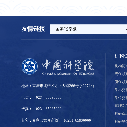
友情链接
机构
机构简
现任领
历任领
地址：重庆市北碚区方正大道266号 (400714)
学术委
电话：（023）65935555
学位委
管理部
传真：（023）65935000
科研单
其它：专家公寓住宿预订（023）65936060
科研平