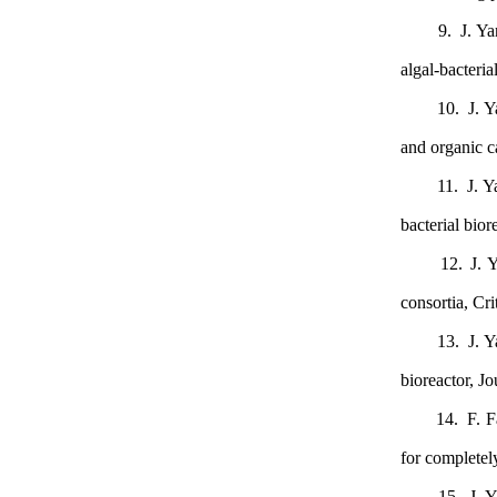
9. J. Yang*,
algal-bacteri
10. J. Yang,
and organic c
11. J. Yang*
bacterial bio
12. J. Yang*
consortia, Cr
13. J. Yang*
bioreactor, J
14. F. Fang*,
for completel
15. J. Yang,