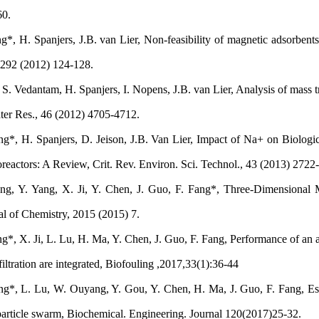
360.
H. Spanjers, J.B. van Lier, Non-feasibility of magnetic adsorbents 
, 292 (2012) 124-128.
. Vedantam, H. Spanjers, I. Nopens, J.B. van Lier, Analysis of mass t
ter Res., 46 (2012) 4705-4712.
 H. Spanjers, D. Jeison, J.B. Van Lier, Impact of Na+ on Biologica
eactors: A Review, Crit. Rev. Environ. Sci. Technol., 43 (2013) 272
Y. Yang, X. Ji, Y. Chen, J. Guo, F. Fang*, Three-Dimensional 
nal of Chemistry, 2015 (2015) 7.
 X. Ji, L. Lu, H. Ma, Y. Chen, J. Guo, F. Fang, Performance of an a
iltration are integrated, Biofouling ,2017,33(1):36-44
 L. Lu, W. Ouyang, Y. Gou, Y. Chen, H. Ma, J. Guo, F. Fang, Estima
article swarm, Biochemical. Engineering. Journal 120(2017)25-32.