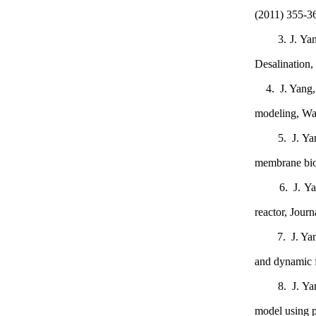
(2011) 355-
3. J. Yang*, 
Desalination
4. J. Yang, S
modeling, Wa
5. J. Yang*,
membrane bior
6. J. Yang, 
reactor, Jour
7. J. Yang*,
and dynamic f
8. J. Yang*,
model using p