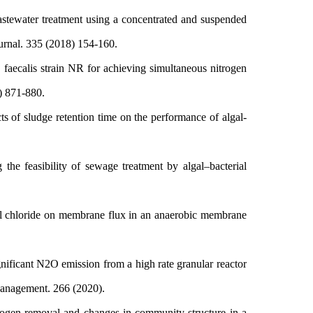
tewater treatment using a concentrated and suspended
ournal. 335 (2018) 154-160.
ecalis strain NR for achieving simultaneous nitrogen
8) 871-880.
f sludge retention time on the performance of algal-
e feasibility of sewage treatment by algal–bacterial
 chloride on membrane flux in an anaerobic membrane
ficant N2O emission from a high rate granular reactor
l Management. 266 (2020).
gen removal and changes in community structure in a