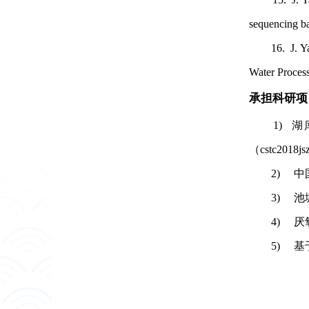
sequencing ba
16. J. Yang*,
Water Proces
承担科研项
1) 湖库
（cstc2018j
2) 中国科
3) 池塘养殖
4) 厌氧膜
5) 基于厌