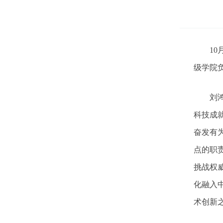
10
级学院
刘
科技成
奋发有
点的职
挑战权
化融入
术创新