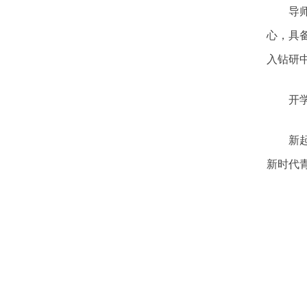
导
心，具
入钻研
开
新
新时代