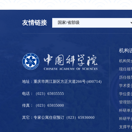
友情链接
机构
机构简
现任领
历任领
地址：重庆市两江新区方正大道266号 (400714)
学术委
电话：（023）65935555
学位委
管理部
传真：（023）65935000
科研单
其它：专家公寓住宿预订（023）65936060
科研平
支撑平