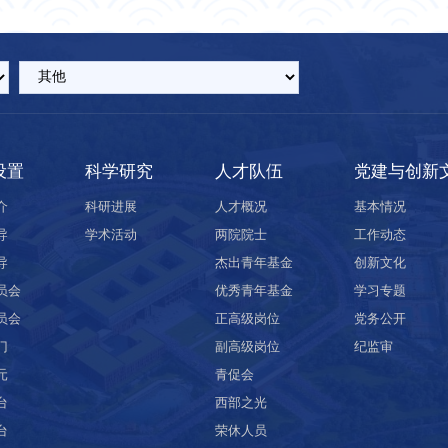
设置
科学研究
人才队伍
党建与创新
介
科研进展
人才概况
基本情况
导
学术活动
两院院士
工作动态
导
杰出青年基金
创新文化
员会
优秀青年基金
学习专题
员会
正高级岗位
党务公开
门
副高级岗位
纪监审
元
青促会
台
西部之光
台
荣休人员