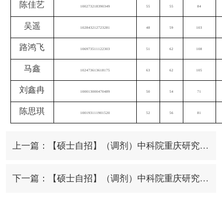
陈佳艺
100273218390349
55
55
84
吴遥
102843212723281
48
59
103
路鸿飞
106973511122303
51
62
108
马鑫
102473613618175
63
62
105
刘鑫冉
100013000470489
50
54
71
陈思琪
100193111901520
52
56
81
上一篇：【硕士自招】（调剂）中科院重庆研究院2023年“电子信息-计算机方向”、“计算机软件与理论”专业硕士研究生招生调剂系统第二轮开放通知
下一篇：【硕士自招】（调剂）中科院重庆研究院2023年“电子信息-光学方向”、“材料与化工”专业硕士研究生招生调剂系统第二轮开放通知