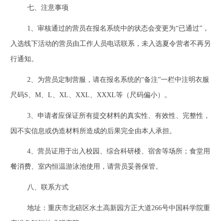
七、注意事项
1
、审核通过的营员在报名系统中的状态会变更为“已通过”，
入选线下活动的营员由工作人员电话联系，未入选夏令营者不再另
行通知。
2
、为营员定制营服，请在报名系统的“备注”一栏中注明衣服
尺码
S
、
M
、
L
、
XL
、
XXL
、
XXXL
等（尺码偏小）。
3
、申请者应保证所有提交材料的真实性、有效性、完整性，
因不实信息或伪造材料所造成的后果完全由本人承担。
4
、营员证用于出入校园、综合科研楼、宿舍等场所；食堂用
餐消费、室内恒温游泳池使用，请营员妥善保管。
八、联系方式
地址：重庆市北碚区水土高新园方正大道
266
号中国科学院重