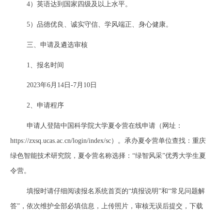
4
）英语达到国家四级及以上水平。
5
）品德优良、诚实守信、学风端正、身心健康。
三、申请及遴选审核
1
、报名时间
2023
年
6
月
14
日
-7
月
10
日
2
、申请程序
申请人登陆中国科学院大学夏令营在线申请（网址：
https://zxsq.ucas.ac.cn/login/index/sc
）。承办夏令营单位查找：重庆
绿色智能技术研究院，夏令营名称选择：“绿智风采”优秀大学生夏
令营。
填报时请仔细阅读报名系统首页的“填报说明”和“常见问题解
答”，依次维护全部必填信息，上传照片，审核无误后提交，下载