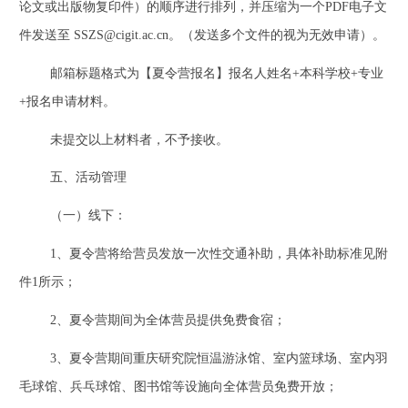
论文或出版物复印件）的顺序进行排列，
并压缩为一个PDF
电子文
件发送至 SSZS@cigit.ac.cn
。（发送多个文件的视为无效申请）。
邮箱标题格式为【夏令营报名】报名人姓名
+
本科学校
+
专业
+
报名申请材料。
未提交以上材料者，不予接收。
五、活动管理
（一）线下：
1
、夏令营将给营员发放一次性交通补助，具体补助标准见附
件
1
所示；
2
、夏令营期间为全体营员提供免费食宿；
3
、夏令营期间重庆研究院恒温游泳馆、室内篮球场、室内羽
毛球馆、兵乓球馆、图书馆等设施向全体营员免费开放；