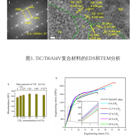
图
1. TiC/Ti6Al4V
复合材料的
EDS
和
TEM
分析