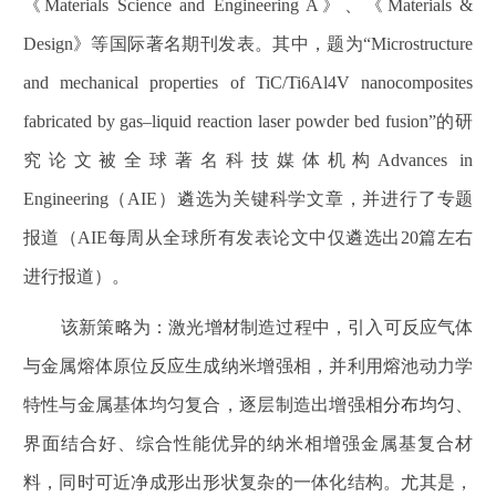
《
Materials Science and Engineering A
》、《
Materials &
Design
》等国际著名期刊发表。其中，题为“
Microstructure
and mechanical properties of TiC/Ti6Al4V nanocomposites
fabricated by gas–liquid reaction laser powder bed fusion
”的研
究论文被全球著名科技媒体机构
Advances in
Engineering
（
AIE
）遴选为关键科学文章，并进行了专题
报道（
AIE
每周从全球所有发表论文中仅遴选出
20
篇左右
进行报道）。
该新策略为：激光增材制造过程中，引入可反应气体
与金属熔体原位反应生成纳米增强相，并利用熔池动力学
特性与金属基体均匀复合，逐层制造出增强相
分布均匀
、
界面结合好、综合性能优异的纳米相增强金属基复合材
料，同时可近净成形出形状复杂的一体化结构。尤其是，