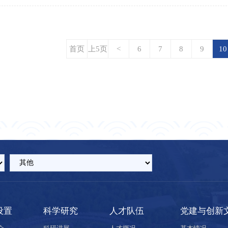
首页
上5页
<
6
7
8
9
10
设置
科学研究
人才队伍
党建与创新