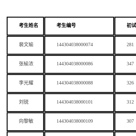
考生姓名
考生编号
初
裴文瑜
144304038000074
281
张榆浓
144304038000086
347
李光耀
144304038000088
326
刘锐
144304038000101
312
向黎敏
144304038000109
307