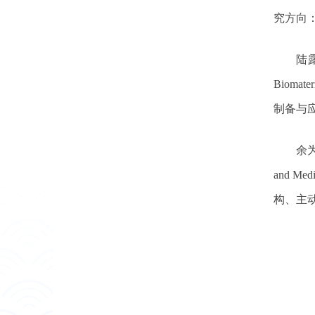
究方向
陆
Biomateri
制备与
余
and Med
构、主