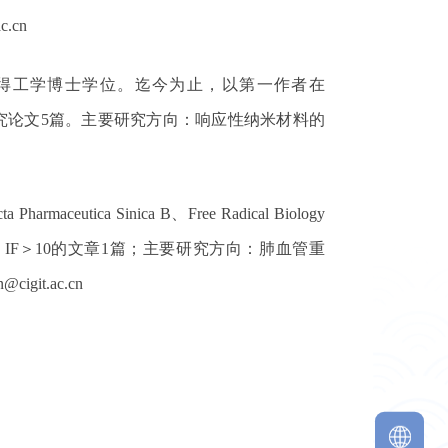
ac.cn
得工学博士学位。迄今为止，以第一作者在
究论文
5
篇。
主要研究方向：
响应性纳米材料的
ta Pharmaceutica Sinica B
、
Free Radical Biology
。
IF
＞
10
的文章
1
篇；
主要研究方向：
肺血管重
@cigit.ac.cn