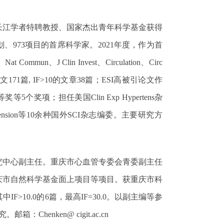
长江学者特聘教授、国家杰出青年科学基金获得
划、
973
项目的首席科学家。
2021
年度，作为首
、
Nat Commun
、
J Clin Invest
、
Circulation
、
Circ
论文
171
篇
, IF>10
的文章
38
篇；
ESI
高被引论文作
等奖等
5
个奖项；担任美国
Clin Exp Hypertens
杂
ension
等
10
余种国外
SCI
杂志编委。
主要研究方
究中心副主任。重庆市心血管专委会青委副主任
庆市自然科学基金面上项目等项目。获重庆市科
其中
IF>10.0
的
6
篇，最高
IF=30.0
。以副主编等参
究。
邮箱：
Chenken@ cigit.ac.cn