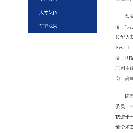
人才队伍
曾
研究成果
者，
“
万
位华人
Res
、
Eu
者，
H
志副主
向：
高
陈
委员、
技进步
编学术