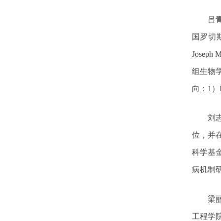
吕
国罗切
Joseph M
组生物
向：
1
）
刘
位，并
科学基
病机制
梁
工程学