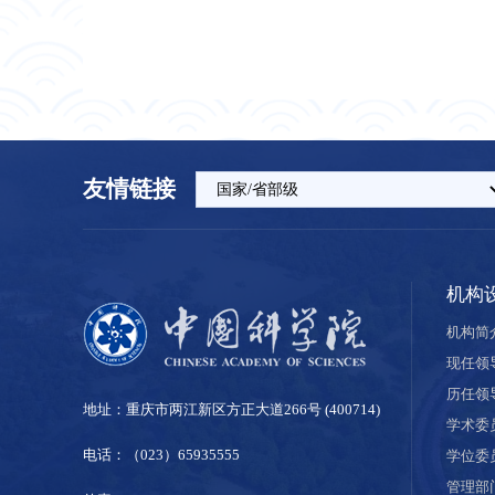
友情链接
机构
机构简
现任领
历任领
地址：重庆市两江新区方正大道266号 (400714)
学术委
电话：（023）65935555
学位委
管理部