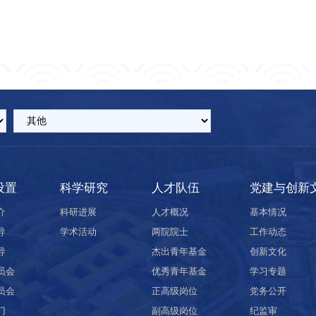
设置
科学研究
人才队伍
党建与创新
介
科研进展
人才概况
基本情况
导
学术活动
两院院士
工作动态
导
杰出青年基金
创新文化
员会
优秀青年基金
学习专题
员会
正高级岗位
党务公开
门
副高级岗位
纪监审