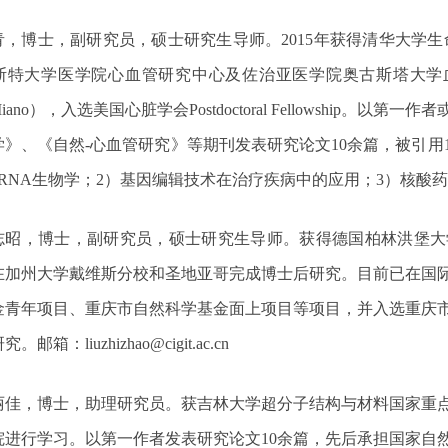
青，博士，副研究员，
硕士研究生导师。
2015
年获得清华大学生
斯特大学医学院心血管研究中心及佐治亚医学院奥古斯塔大学
iano
），入选美国心脏学会
Postdoctoral Fellowship
。以第一作者
学》、《自然
-
心血管研究》等期刊发表研究论文
10
余篇，被引用
RNA
生物学；
2
）基因编辑技术在治疗疾病中的应用；
3
）核酸药
志昭，博士，副研究员，
硕士研究生导师。
获得德国柏林洪堡大
在加州大学戴维斯分校和圣地亚哥完成博士后研究。目前已在国
金青年项目、重庆市自然科学基金面上项目等项目，并入选重庆
研究。
邮箱：
liuzhizhao@cigit.ac.cn
丽佳，博士，助理研究员。获吉林大学超分子结构与材料国家重
院进行学习。以第一作者发表研究论文
10
余篇，先后承担国家自