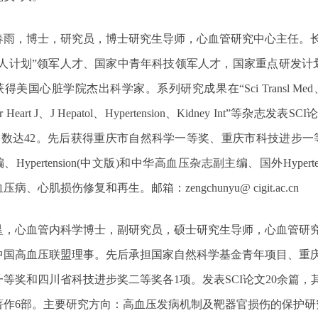
春雨，博士，研究员，
博士研究生导师
，心血管研究中心主任。
人计划
”
领军人才、国家中青年科技领军人才，国家重点研发计
获得美国心脏学院杰出科学家。系列研究成果在
“Sci Transl Med
r Heart J
、
J Hepatol
、
Hypertension
、
Kidney Int”
等杂志发表
SCI
指数达
42
。先后获得重庆市自然科学一等奖、重庆市科技进步一
编、
Hypertension(
中文版
)
和中华高血压杂志副主编、国外
Hypert
血压病、心肌损伤修复和再生。
邮箱：
zengchunyu@ cigit.ac.cn
垦，心血管内科学博士，副研究员，
硕士研究生导师
，心血管研
中国高血压联盟理事。先后承担国家自然科学基金青年项目、重
一等奖和四川省科技进步奖二等奖各
1
项。发表
SCI
论文
20
余篇，
著作
6
部。
主要研究方向：
高血压发病机制及靶器官损伤的保护研