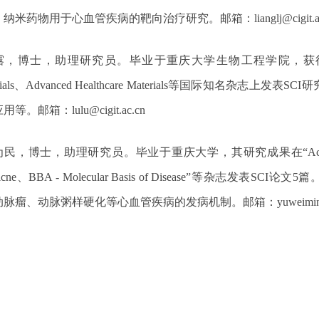
：
纳米药物用于心血管疾病的靶向治疗研究。
邮箱：
lianglj@cigit.
露，博士，助理研究员。毕业于重庆大学生物工程学院，获
als
、
Advanced Healthcare Materials
等国际知名杂志上发表
SCI
研
应用等。
邮箱：
lulu@cigit.ac.cn
为民，博士，助理研究员。毕业于重庆大学，其研究成果在
“Ac
icne
、
BBA - Molecular Basis of Disease”
等杂志发表
SCI
论文
5
篇
动脉瘤、动脉粥样硬化等心血管疾病的发病机制。
邮箱：
yuweimin