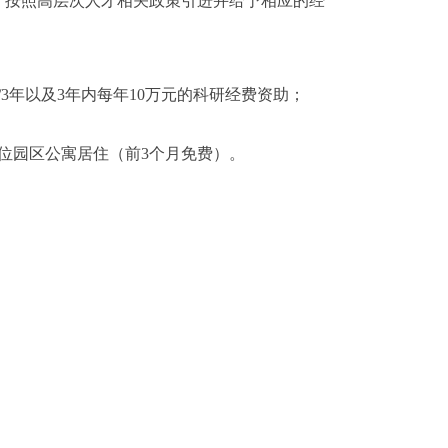
，按照高层次人才相关政策引进并给予相应的经
/3
年以及
3
年内每年
10
万元的科研经费资助；
位园区公寓居住（前
3
个月免费）。