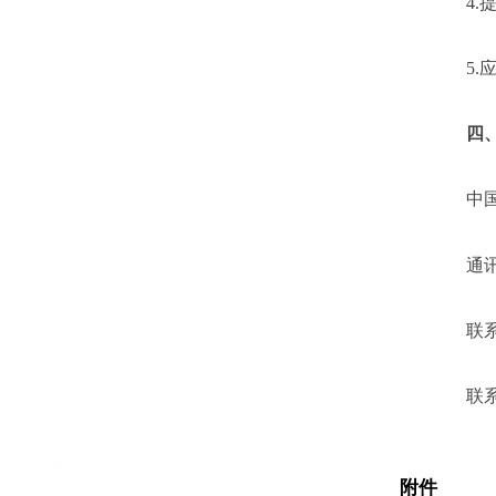
4.
5.
四
中
通
联
联
附件