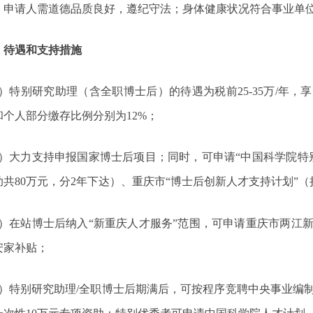
：申请人需
道德品质良好，遵纪守法；身体健康状况符合
事业单
、待遇和支持措施
）特别研究助理（含全职博士后）的待遇为税前
25-35
万
/
年，享
和个人部分缴存比例分别为
12%
；
）大力支持申报国家博士后项目；同时，可申请
“
中国科学院特
助共
80
万元，分
2
年下达）、重庆市
“
博士后创新人才支持计划
”
（
）在站博士后纳入
“
新重庆人才服务
”
范围，可申请重庆市两江
安家补贴；
）特别研究助理
/
全职博士后期满后，可按程序竞聘中央事业编