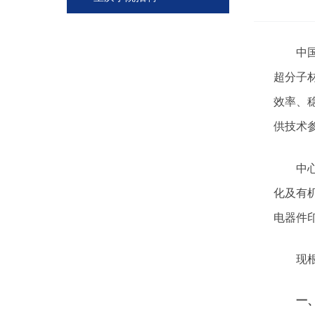
中
超分子
效率、
供技术
中
化及有
电器件
现
一