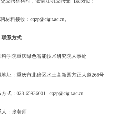
提交应聘材料时，敬请注明应聘部门及岗位；
应聘材料接收：
cqzp@cigit.ac.cn
。
、联系方式
国科学院重庆绿色智能技术研究院人事处
讯地址：重庆市北碚区水土高新园方正大道
266
号
系方式：
023-65936001 cqzp@cigit.ac.cn
系人：张老师