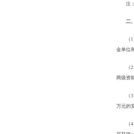
注
二
（
1
金单位
（
2
两级资
（
3
万元的
（
4