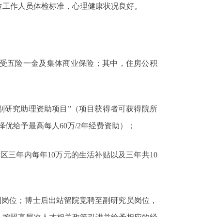
位工作人员
体检标准，心理健康状况良好。
受五险一金及集体商业保险；其中，住房公积
别研究助理资助项目
”
（项目获得者可获得院所
择优给予最高每人
60
万
/2
年经费资助）；
新区三年内每年
10
万元的生活补贴以及三年共
10
制岗位；博士后出站留院竞聘至副研究员岗位，