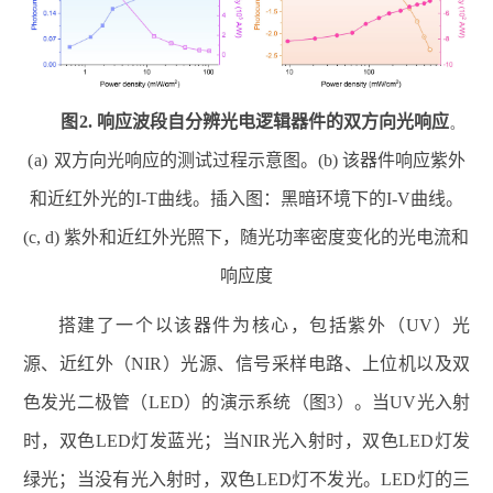
图
2.
响应波段自分辨光电逻辑器件的双方向光响应
。
(a)
双方向光响应的测试过程示意图。
(b)
该器件响应紫外
和近红外光的
I-T
曲线。插入图：黑暗环境下的
I-V
曲线。
(c, d)
紫外和近红外光照下，随光功率密度变化的光电流和
响应度
搭建了一个以该器件为核心，包括紫外（
UV
）光
源、近红外（
NIR
）光源、信号采样电路、上位机以及双
色发光二极管（
LED
）的演示系统（图
3
）。当
UV
光入射
时，双色
LED
灯发蓝光；当
NIR
光入射时，双色
LED
灯发
绿光；当没有光入射时，双色
LED
灯不发光。
LED
灯的三