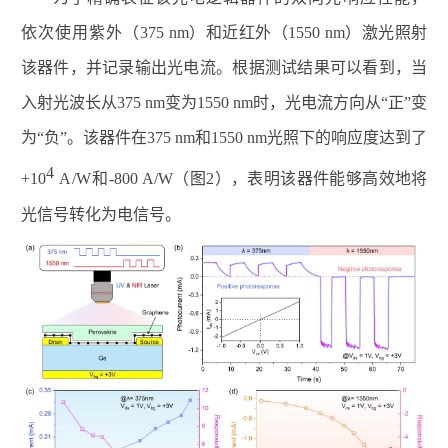
依次使用紫外（
375 nm
）和近红外（
1550 nm
）激光照射
该器件，并记录输出光电流。根据测试结果可以看到，当
入射光波长从
375 nm
变为
1550 nm
时，光电流方向从“正”变
为“负”。该器件在
375 nm
和
1550 nm
光照下的响应度达到了
4
+10
A/W
和
-800 A/W
（图
2
），表明该器件能够高效地将
光信号转化为电信号。