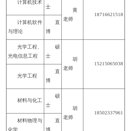
计算机技术
士
黄
18716621518
老师
计算机软件
直
与理论
博
光学工程、
硕
光电信息工程
士
胡
15215065038
老师
直
光学工程
博
硕
材料与化工
士
胡
18502337961
老师
材料物理与
直
化学
博