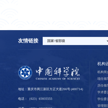
友情链接
机构
机构简
现任领
历任领
地址：重庆市两江新区方正大道266号 (400714)
学术委
电话：（023）65935555
学位委
管理部