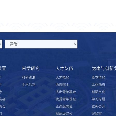
设置
科学研究
人才队伍
党建与创新
介
科研进展
人才概况
基本情况
导
学术活动
两院院士
工作动态
导
杰出青年基金
创新文化
员会
优秀青年基金
学习专题
员会
正高级岗位
党务公开
门
副高级岗位
纪监审