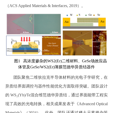
（
ACS Applied Materials & Interfaces, 2019
）。
图
1
高浓度掺杂的
WS2(Er)
二维材料、
GeSe
场效应晶
体管及
GeSe/WS2(Er)
薄膜范德华异质结器件
团队聚焦二维狄拉克半导体材料的光电子学研究，在
异质结界面调控与器件性能优化方面取得突破。团队设计
的
WS₂(Yb)/Te
混合维范德华异质结，通过界面能带工程实
现了高效的光电转换，相关成果发表于《
Advanced Optical
Materials
》（
2024
）。此外，团队还通过稀土元素掺杂策