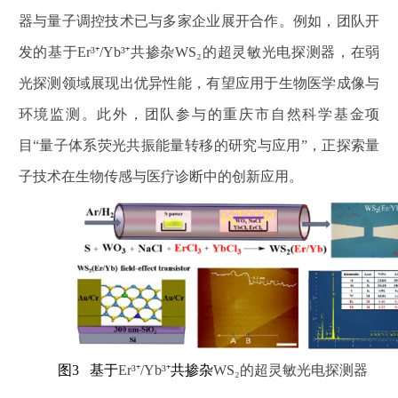
器与量子调控技术已与多家企业展开合作。例如，团队开
发的基于
Er³⁺/Yb³⁺
共掺杂
WS₂
的超灵敏光电探测器，在弱
光探测领域展现出优异性能，有望应用于生物医学成像与
环境监测。此外，团队参与的重庆市自然科学基金项
目
“
量子体系荧光共振能量转移的研究与应用
”
，正探索量
子技术在生物传感与医疗诊断中的创新应用。
图
3
基于
Er³⁺/Yb³⁺
共掺杂
WS₂
的超灵敏光电探测器