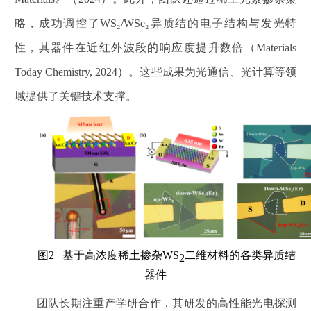
略，成功调控了
WS₂/WSe₂
异质结的电子结构与发光特
性，其器件在近红外波段的响应度提升数倍（
Materials
Today Chemistry, 2024
）。这些成果为光通信、光计算等领
域提供了关键技术支撑。
图
2
基于高浓度稀土掺杂
WS
二维材料的各类异质结
2
器件
团队长期注重产学研合作，其研发的高性能光电探测