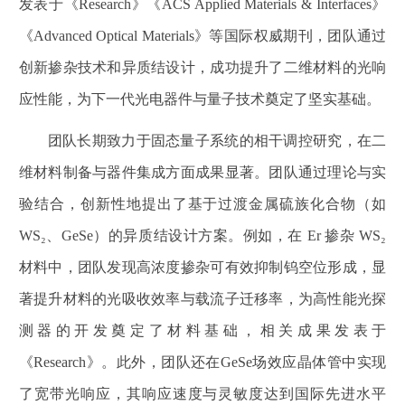
发表于《
Research
》《
ACS Applied Materials & Interfaces
》
《
Advanced Optical Materials
》等国际权威期刊，团队通过
创新掺杂技术和异质结设计，成功提升了二维材料的光响
应性能，为下一代光电器件与量子技术奠定了坚实基础。
团队长期致力于固态量子系统的相干调控研究，在二
维材料制备与器件集成方面成果显著。团队通过理论与实
验结合，创新性地提出了基于过渡金属硫族化合物（如
WS₂
、
GeSe
）的异质结设计方案。例如，在
Er
掺杂
WS₂
材料中，团队发现高浓度掺杂可有效抑制钨空位形成，显
著提升材料的光吸收效率与载流子迁移率，为高性能光探
测器的开发奠定了材料基础，相关成果发表于
《
Research
》。此外，团队还在
GeSe
场效应晶体管中实现
了宽带光响应，其响应速度与灵敏度达到国际先进水平