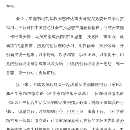
主持。
会上，
支部书记刘基权同志
传达重庆研究院党委开展学习贯
彻习近平新时代中国特色社会主义思想主题教育精神，并结合支部
工作部署安排，动员支部成员围绕
“
学思想、强党性、重实践、建
新功
”
的总要求，把党的创新理论学习、党性修养、实践锻炼、开
创新局统一起来，以学铸魂、以学增智、以学正风、以学促干，用
党的创新理论最新成果武装头脑，用党的创新理论统一思想、统一
意志、统一行动，勇毅前行。
接下来，全体党员和群众一起观看反腐倡廉微电影《家风》
和科学家精神微党课《科学家精神永不落幕》。反腐倡廉微电影
《家风》中切合生活实际的鲜活案例扣人心弦，提醒全体成员严于
律己、慎思笃行，时刻知则于心、担责于身、履责于行。《科学家
精神永不落幕》微党课让让大家深深感受到在新的国际国内新形势
和新需求下作为科技创新工作者的责任和义务。大家纷纷表示，要