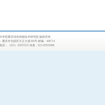
科学院重庆绿色智能技术研究院 版权所有
：重庆市北碚区方正大道266号 邮编：400714
话：（023）65935555 传真：023-65935000