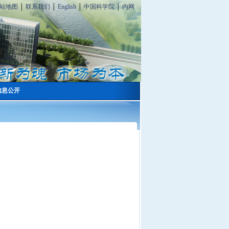
站地图
│
联系我们
│
English
│
中国科学院
│
内网
信息公开