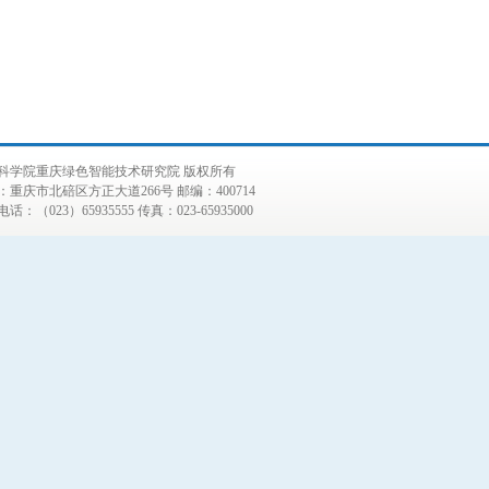
科学院重庆绿色智能技术研究院 版权所有
：重庆市北碚区方正大道266号 邮编：400714
话：（023）65935555 传真：023-65935000