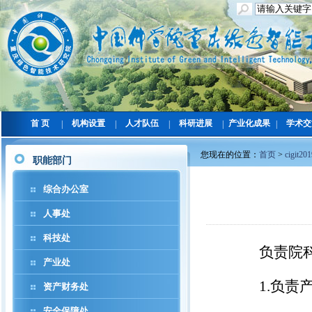
首 页
机构设置
人才队伍
科研进展
产业化成果
学术交
|
|
|
|
|
您现在的位置：
首页
>
cigit20
职能部门
综合办公室
人事处
科技处
负责院
产业处
1.
负责
资产财务处
安全保障处