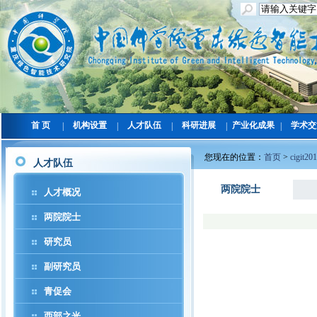
首 页
机构设置
人才队伍
科研进展
产业化成果
学术交
|
|
|
|
|
您现在的位置：
首页
>
cigit20
人才队伍
两院院士
人才概况
两院院士
研究员
副研究员
青促会
西部之光