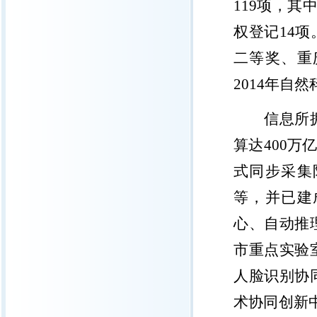
119
项，其
权登记
14
项
二等奖、重
2014
年自然
信息所
算达
400
万
式同步采集
等，并已建
心、自动推
市重点实验
人脸识别协
术协同创新