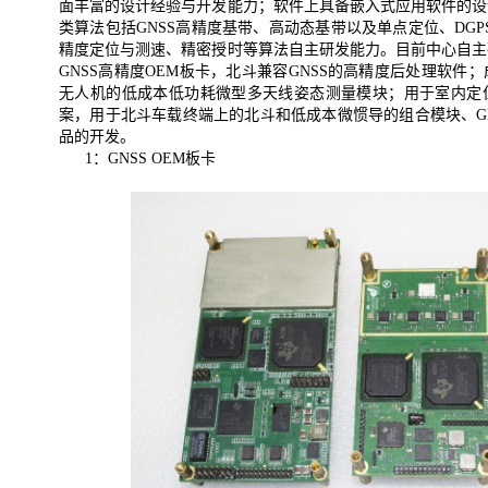
面丰富的设计经验与开发能力；软件上具备嵌入式应用软件的设
类算法包括
GNSS
高精度基带、高动态基带以及单点定位、
DGP
精度定位与测速、精密授时等算法自主研发能力。目前中心自主
GNSS
高精度
OEM
板卡，北斗兼容
GNSS
的高精度后处理软件；
无人机的低成本低功耗微型多天线姿态测量模块；用于室内定
案，用于北斗车载终端上的北斗和低成本微惯导的组合模块、
G
品的开发。
1
：
GNSS OEM
板卡