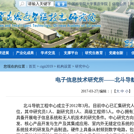
中国科学院大学重庆学院
│
信息公开
│
网
研进展
产业化成果
学术交流
支撑平台
研究生教育
党建创新
|
|
|
|
|
|
您现在的位置：
首页
>
cigit2019
>
机构设置
>
研究中心
电子信息技术研究所——北斗导
2017-03-27| 编辑： | 【
大
中
小
】
北斗导航工程中心成立于
2012
年
3
月。目前中心已汇集研究
位，其中研究员
1
人、副研究员
1
人、高级工程师
5
人。中心拥有
具备开展电子信息系统和无人机技术的研究条件。中心研究方向
发、核心产品开发与生产及其集成应用、室内外无缝定位系统的
系统技术的研发及产品制造。硬件上具备从射频到数字电路，包