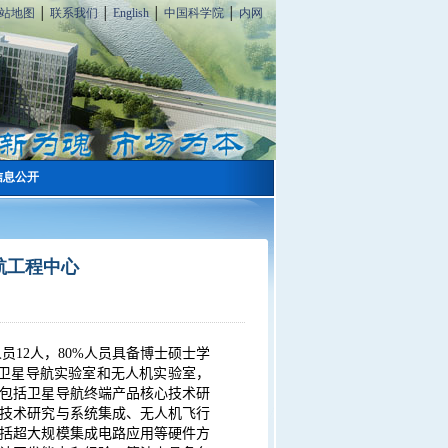
站地图
│
联系我们
│
English
│
中国科学院
│
内网
信息公开
航工程中心
人员
12
人，
80%
人员具备博士硕士学
卫星导航实验室和无人机实验室，
包括卫星导航终端产品核心技术研
技术研究与系统集成、无人机飞行
括超大规模集成电路应用等硬件方