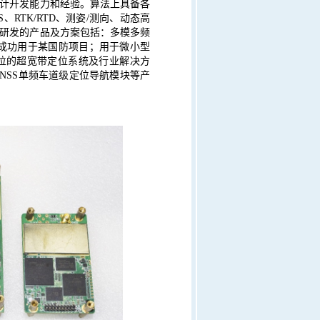
计开发能力和经验。算法上具备各
S
、
RTK/RTD
、测姿
/
测向、动态高
研发的产品及方案包括：多模多频
成功用于某国防项目；用于微小型
位的超宽带定位系统及行业解决方
NSS
单频车道级定位导航模块等产