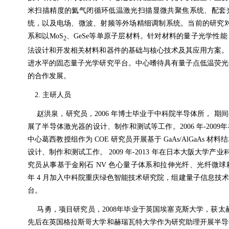
米扫描精度的氦气闭循环低温激光扫描显微共聚焦系统、配套
统，以及电场、微波、射频等外场精细调制系统。当前的研究
系和以
MoS
、
GeSe
等单原子层材料。针对材料的量子光学性能
2
法设计和开发相关材料和器件的基础与核心技术及其应用方案。
进水平的固态量子光学研究平台。中心嗜待具有量子点低温荧光
的合作发展。
2.
主研人员
赵洪泉，研究员，
2006
年博士毕业于中科院半导体所， 期
展了半导体激光器的设计、制作和测试等工作。
2006
年
-2009
年
中心葛西教授组作为
COE
研究员开展基于
GaAs/AlGaAs
材料结
设计、制作和测试工作。
2009
年
-2013
年在日本大阪大学产业
究员从事基于金刚石
NV
色心量子体系和拉伸光纤、光纤微球
年
4
月加入中科院重庆绿色智能技术研究院，组建量子信息技术
台。
马勇，项目研究员，
2008
年毕业于英国埃塞克斯大学，获太
先后在英国格拉斯哥大学和赫瑞瓦特大学作为研究助理开展半导