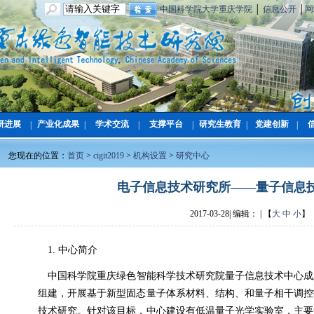
中国科学院大学重庆学院
│
信息公开
│
网
研进展
产业化成果
学术交流
支撑平台
研究生教育
党建创新
|
|
|
|
|
|
您现在的位置：
首页
>
cigit2019
>
机构设置
>
研究中心
电子信息技术研究所——量子信息
2017-03-28| 编辑： | 【
大
中
小
】
1.
中心简介
中国科学院重庆绿色智能科学技术研究院量子信息技术中心成
组建，开展基于新型固态量子体系材料、结构、和量子相干调控
技术研究。针对该目标，中心建设有低温量子光学实验室，主要