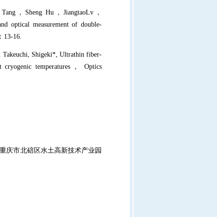
 Tang
，
Sheng Hu
，
JiangtaoLv
，
and optical measurement of double-
：
13-16.
 Takeuchi, Shigeki*, Ultrathin fiber-
t cryogenic temperatures
，
Optics
重庆市北碚区水土高新技术产业园