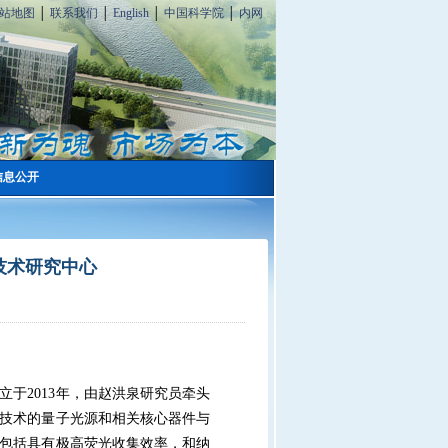
站地图
│
联系我们
│
English
│
中国科学院
│
内网
信息公开
技术研究中心
立于
2013
年，由赵洪泉研究员牵头
技术的量子光源和相关核心器件与
包括具有极高荧光收集效率，和纳