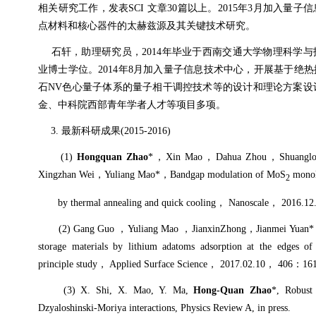
相关研究工作，发表
SCI
文章
30
篇以上。
2015
年
3
月加入量子信
点材料和核心器件的太赫兹源及其关键技术研究。
石轩，助理研究员，
2014
年毕业于西南交通大学物理科学与
业博士学位。
2014
年
8
月加入量子信息技术中心，开展
基于绝热
石
NV
色心量子体系的量子相干调控技术等的设计和理论方案设
金、中科院西部青年学者人才等项目多项。
3.
最新科研成果
(2015-2016)
(1)
Hongquan Zhao
*
，
Xin Mao
，
Dahua Zhou
，
Shuangl
Xingzhan Wei
，
Yuliang Mao*
，
Bandgap modulation of MoS
monol
2
by thermal annealing and quick cooling
，
Nanoscale
，
2016.12
(2) Gang Guo
，
Yuliang Mao
，
JianxinZhong
，
Jianmei Yuan*
storage materials by lithium adatoms adsorption at the edges of 
principle study
，
Applied Surface Science
，
2017.02.10
，
406
：
16
(3) X. Shi, X. Mao, Y. Ma,
Hong-Quan Zhao
*, Robust 
Dzyaloshinski-Moriya interactions, Physics Review A, in press.