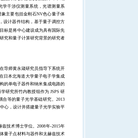
光学干涉仪测量系统，光谱测量系
对象主要包括金刚石
NV
色心量子体
，设计器件结构，基于量子调控方
目标是将中心建设成为具有国际先
研究和量子计算研究背景的研究者
间在导师黄永箴研究员指导下系统开
在日本北海道大学量子电子学集成
构的单电子器件和纳米集成电路的
科学研究所竹内教授组作为
JSPS
研
耦合等的量子光学基础研究。
2013
中心，设计并搭建量子光学实验平
赫兹技术博士学位。
2008
年
-2015
年
体量子点材料与器件和太赫兹技术