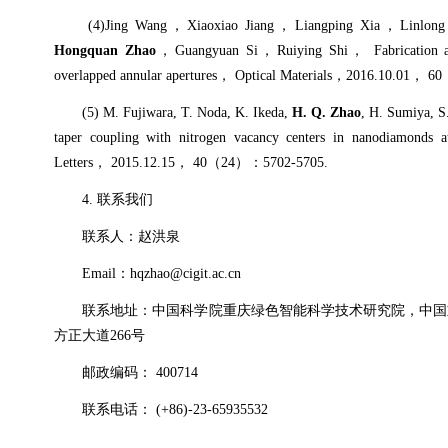
(4)Jing Wang
，
Xiaoxiao Jiang
，
Liangping Xia
，
Linlong
Hongquan Zhao
，
Guangyuan Si
，
Ruiying Shi
，
Fabrication 
overlapped annular apertures
，
Optical Materials
，
2016.10.01
，
60
(5) M. Fujiwara, T. Noda, K. Ikeda,
H. Q. Zhao
, H. Sumiya, S.
taper coupling with nitrogen vacancy centers in nanodiamonds a
Letters
，
2015.12.15
，
40
（
24
）：
5702-5705.
4.
联系我们
联系人：赵洪泉
Email
：
hqzhao@cigit.ac.cn
联系地址：中国科学院重庆绿色智能科学技术研究院，
中国
方正大道
266
号
邮政编码：
400714
联系电话：
(+86)-23-65935532