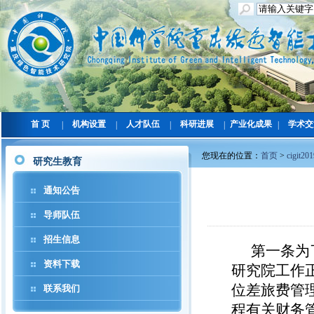
首 页
机构设置
人才队伍
科研进展
产业化成果
学术交
|
|
|
|
|
您现在的位置：
首页
>
cigit20
研究生教育
通知公告
导师队伍
招生信息
第一条为
资料下载
研究院工作
位差旅费管理
联系我们
程有关财务