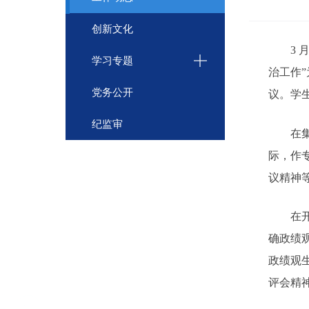
创新文化
3 
学习专题
治工作
党务公开
议。
学
纪监审
在
际，作
议精神
在
确政绩
政绩观
评会精