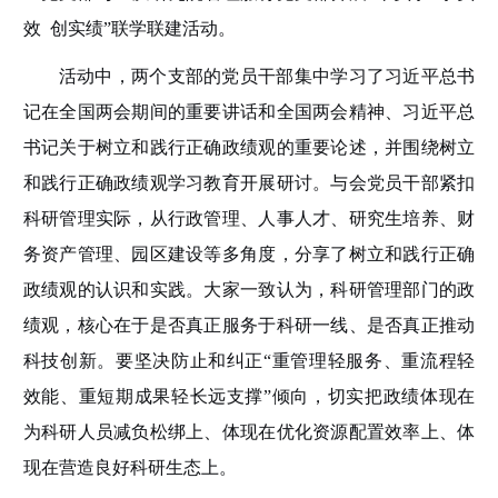
效
创实绩
”
联学联建活动。
活动中，两个支部
的
党员干部集中学习了习近平总书
记在全国两会期间的重要讲话和全国两会精神、习近平总
书记关于树立和践行正确政绩观的重要论述
，并围绕树立
和践行正确政绩观学习教育开展研讨
。
与会党员干部紧扣
科研管理
实际
，
从行政
管理、
人事
人才、
研究生培养
、财
务资产
管理、园区建设等多角度，分享了树立和践行正确
政绩观的认识和实践
。大家一致认为，科研管理部门的政
绩观，核心在于是否真正服务于科研一线、是否真正推动
科技创新。要坚决防止和纠正
“重管理轻服务、重流程轻
效能、重短期成果轻长远支撑”倾向，切实把政绩体现在
为科研人员减负松绑上、体现在优化资源配置效率上、体
现在营造良好科研生态上。