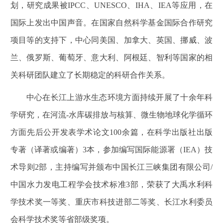
划，研究成果被
IPCC
、
UNESCO
、
IHA
、
IEA
等应用，在
国际上发出中国声音。在国家自然科学基金国际合作研究
项目等的支持下，中心同美国、加拿大、英国、挪威、波
兰、俄罗斯、葡萄牙、意大利、阿根廷、智利等国家的相
关科研团队建立了长期稳定的科研合作关系。
中心在长江上游水生态环境方面持续开展了十余年科
学研究，在河流
-
水库碳排放与核算、微生物地球化学循环
方面先后公开发表学术论文
100
余篇，在科学出版社出版
专著（译著或编著）
3
本，参加编写国际能源署（
IEA
）技
术导则
2
部，主持编写并颁布中国长江三峡集团有限公司
/
中国水力发电工程学会技术标准
3
部，荣获了大禹水利科
学技术奖一等奖、重庆市科技进部二等奖、长江水利委员
会科学技术奖等省部级奖项。